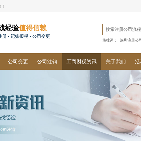
台！
战经验
值得信赖
册 • 记账报税 • 公司变更
热搜词：
深圳注册公
公司变更
公司注销
工商财税资讯
关于我们
活