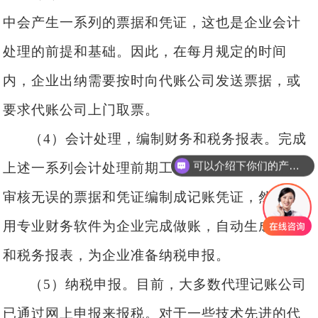
中会产生一系列的
票据
和凭证，这也是企业会计
处理的前提和基础。因此，在每月规定的时间
内，企业出纳需要按时向
代账
公司发送
票据
，或
要求
代账公司上门
取票。
（
4）会计处理，编制财务和税务报表。完成
可以介绍下你们的产品么
上述一系列会计处理前期工作后，
记账会计将用
审核无误的票据和凭证编制成记账凭证
，然后使
用专业财务软件为企业完成
做账
，自动生成财务
和税务报表，为企业准备纳税申报。
（
5）纳税申报。目前，大多数
代理记账公司
已通过
网上
申报
来报
税。对于一些技术先进的
代