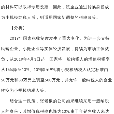
的材料可以取得专用发票。因此，该企业通过转换身份成
为小规模纳税人后，则适用国家新调整的税率政策。
【分析】
年国家税收制度发生了重大变化。为进一步支持
2019
民营企业、小微企业等实体经济发展，持续为市场主体减
负，从
年
月
日起，国家将一般纳税人的增值税税率
2019
4
1
从
降至
、
降至
将小规模纳税人认定标准由
16%
13%
10%
9%,
万元和
万元上调至
万元，并允许一般纳税人的企业
50
80
500
转换为小规模纳税人等。
结合这一政策，张老板的公司如果继续采用一般纳税
人的身份，其增值税税率也降为
由于年销售收入未达
13%.