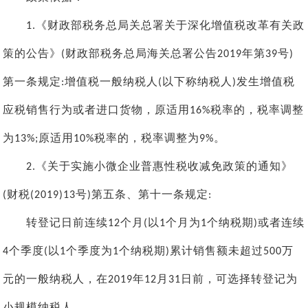
《财政部税务总局关总署关于深化增值税改革有关政
1.
策的公告》
财政部税务总局海关总署公告
年第
号
(
2019
39
)
第一条规定
增值税一般纳税人
以下称纳税人
发生增值税
:
(
)
应税销售行为或者进口货物，原适用
税率的，税率调整
16%
为
原适用
税率的，税率调整为
。
13%;
10%
9%
《关于实施小微企业普惠性税收减免政策的通知》
2.
财税
号
第五条、第十一条规定
(
(2019)13
)
:
转登记日前连续
个月
以
个月为
个纳税期
或者连续
12
(
1
1
)
个季度
以
个季度为
个纳税期
累计销售额未超过
万
4
(
1
1
)
500
元的一般纳税人，在
年
月
日前，可选择转登记为
2019
12
31
小规模纳税人。