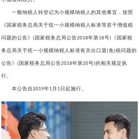
一般纳税人转登记为小规模纳税人的其他事宜，按照
《国家税务总局关于统一小规模纳税人标准等若干增值税
问题的公告》
国家税务总局公告
年第
号
《国家税
(
2018
18
)
务总局关于统一小规模纳税人标准有关出口退
免
税问题的
(
)
公告》
国家税务总局公告
年第
号
的相关规定执
(
2018
20
)
行。
本公告自
年
月
日起施行。
2019
1
1