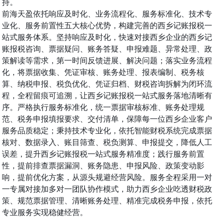
持。
前海天盈依托响应及时化、业务流程化、服务标准化、技术专
业化、服务前置性五大核心优势，构建完善的西乡记账报税一
站式服务体系。坚持响应及时化，快速对接西乡企业的西乡记
账报税咨询、票据疑问、账务答疑、申报难题、异常处理、政
策解读等需求，第一时间反馈进展、解决问题；落实业务流程
化，将票据收集、凭证审核、账务处理、报表编制、税务核
算、纳税申报、税负优化、凭证归档、财税咨询拆解为闭环流
程，全程留痕可追溯，让西乡记账报税一站式服务落地清晰有
序。严格执行服务标准化，统一票据审核标准、账务处理规
范、税务申报填报要求、交付清单，保障每一位西乡企业客户
服务品质稳定；秉持技术专业化，依托智能财税系统完成票据
核对、数据录入、账目筛查、税负测算、申报提交，降低人工
误差，提升西乡记账报税一站式服务精准度；践行服务前置
性，提前排查票据漏洞、账务隐患、申报风险、政策变动影
响，提前优化方案，从源头规避经营风险。服务全程采用一对
一专属对接加多对一团队协作模式，助力西乡企业吃透财税政
策、规范票据管理、清晰账务处理、精准完成税务申报，依托
专业服务实现稳健经营。