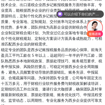
技术企业、出口退税企业西乡记账报税服务方面经验丰富、专
业度高，能根据西乡企业的行业类型、经营规模、业务模式、
可以介绍下你们的产品么
票据特点，定制个性化西乡记账报税一站式服务方案，在服务
质量、专业落地、定制规划、交付效率与定价体系上形成综合
性优势。多年来，团队持续为高新企业提供财税合作、为规上
企业制定财税合规计划、为营业过亿企业落地专项合规项目，
在个性化财税规划、定制化方案设计方面具备成熟能力，可精
准匹配西乡企业的财税需求。
稳定专业的团队是西乡记账报税服务品质的核心保障。前海天
盈员工平均工龄在 5 年以上，远超同行一年半的平均工龄，团
队熟悉西乡本地财税政策、票据处理技巧、账务规范要求、税
务申报实操、风险防控要点，可稳定对接西乡企业全周期服
务，避免人员频繁变动导致的票据错乱、账务失误、申报延
误、合规疏漏等问题。为保持团队专业度，公司每年固定支出
十五万多元，用于财税行业软件服务费与财税政策解读培训，
定期组织员工外出深造、邀请行业大咖授课，确保团队及时掌
握最新财税政策、票据处理新规、账务优化技巧、申报流程变
化、监管动态，以周期性、专业化服务为西乡企业提供可靠支