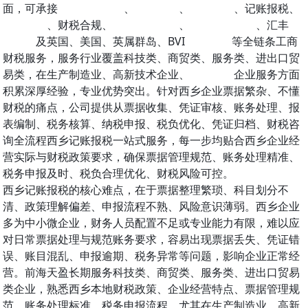
面，可承接
深圳公司注册
、
公司变更
、
公司注销
、记账报税、
出口退税
、财税合规、
香港公司注册
、
香港公司开户
、汇丰
银
行开户
及英国、美国、英属群岛、BVI
公司注册
等全链条工商
财税服务，服务行业覆盖科技类、商贸类、服务类、进出口贸
易类，在生产制造业、高新技术企业、
出口退税
企业服务方面
积累深厚经验，专业优势突出。针对西乡企业票据繁杂、不懂
财税的痛点，公司提供从票据收集、凭证审核、账务处理、报
表编制、税务核算、纳税申报、税负优化、凭证归档、财税咨
询全流程西乡记账报税一站式服务，每一步均贴合西乡企业经
营实际与财税政策要求，确保票据管理规范、账务处理精准、
税务申报及时、税负合理优化、财税风险可控。
西乡记账报税的核心难点，在于票据整理繁琐、科目划分不
清、政策理解偏差、申报流程不熟、风险意识薄弱。西乡企业
多为中小微企业，财务人员配置不足或专业能力有限，难以应
对日常票据处理与规范账务要求，容易出现票据丢失、凭证错
误、账目混乱、申报逾期、税务异常等问题，影响企业正常经
营。前海天盈长期服务科技类、商贸类、服务类、进出口贸易
类企业，熟悉西乡本地财税政策、企业经营特点、票据管理规
范、账务处理标准、税务申报流程，尤其在生产制造业、高新