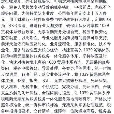
定征收规则、外汇合规要求，可稳定对接跨境电商全周期服
务，避免人员频繁变动导致的账务错乱、申报延误、完税不合
规等问题。为保持团队专业度，公司每年固定支出十五万多
元，用于财税行业软件服务费与财税政策解读培训，定期组织
员工外出深造、邀请行业大咖授课，确保团队及时掌握 1039
贸易体系最新政策、无票采购账务处理新规、税务申报变化、
监管动态，以周期性、专业化服务为跨境电商提供可靠支持。
前海天盈依托响应及时化、业务流程化、服务标准化、技术专
业化、服务前置性五大核心优势，构建完善的 1039 贸易体系
跨境电商无票采购账务税务一体化服务体系。坚持响应及时
化，快速对接跨境电商的 1039 贸易体系咨询、无票采购账务
疑问、税务申报答疑、异常处理、备案办理等需求，第一时间
反馈进展、解决问题；落实业务流程化，将 1039 贸易体系主
体注册、备案、报关、收汇、无票采购账务梳理、凭证归集、
收入核算、免税申报、个税核定、完税办理、凭证归档、合规
复盘拆解为闭环流程，全程留痕可追溯，让 1039 贸易体系跨
境电商无票采购账务税务一体化服务落地清晰有序。严格执行
服务标准化，统一资料审核标准、无票采购账务处理规范、税
务申报填报要求、交付清单，保障每一位跨境电商客户服务品