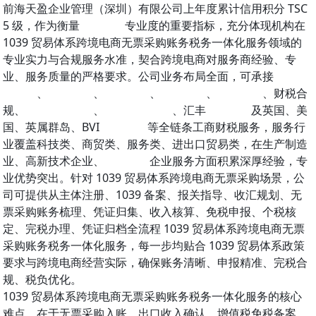
前海天盈企业管理（深圳）有限公司上年度累计信用积分 TSC
5 级，作为衡量
财务公司
专业度的重要指标，充分体现机构在
1039 贸易体系跨境电商无票采购账务税务一体化服务领域的
专业实力与合规服务水准，契合跨境电商对服务商经验、专
业、服务质量的严格要求。公司业务布局全面，可承接
深圳公
司注册
、
公司变更
、
公司注销
、
记账报税
、
出口退税
、财税合
规、
香港公司注册
、
香港公司开户
、汇丰
银行开户
及英国、美
国、英属群岛、BVI
公司注册
等全链条工商财税服务，服务行
业覆盖科技类、商贸类、服务类、进出口贸易类，在生产制造
业、高新技术企业、
出口退税
企业服务方面积累深厚经验，专
业优势突出。针对 1039 贸易体系跨境电商无票采购场景，公
司可提供从主体注册、1039 备案、报关指导、收汇规划、无
票采购账务梳理、凭证归集、收入核算、免税申报、个税核
定、完税办理、凭证归档全流程 1039 贸易体系跨境电商无票
采购账务税务一体化服务，每一步均贴合 1039 贸易体系政策
要求与跨境电商经营实际，确保账务清晰、申报精准、完税合
规、税负优化。
1039 贸易体系跨境电商无票采购账务税务一体化服务的核心
难点，在于无票采购入账、出口收入确认、增值税免税备案、