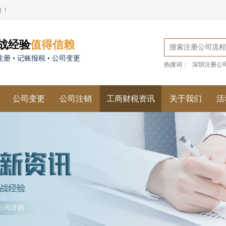
台！
战经验
值得信赖
册 • 记账报税 • 公司变更
热搜词：
深圳注册公
公司变更
公司注销
工商财税资讯
关于我们
活