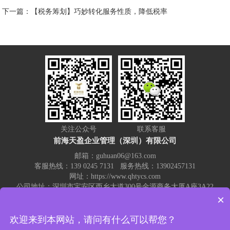
下一篇：【税务筹划】巧妙转化服务性质，降低税率
关注公众号
联系客服
前海天盈企业管理（深圳）有限公司
邮箱：guhuan06@163.com
客服热线：139 0245 7131 服务热线：13902457131
网址：https://www.qhtycs.com
公司地址：深圳市宝安区西乡大道300号金源商务大厦A座3A22
×
热门关键词：
记账报税
代理记账
注册公司
代账公司
公司注销
欢迎来到本网站，请问有什么可以帮您？
公司变更
注册公司流程和费用
营业执照变更注销