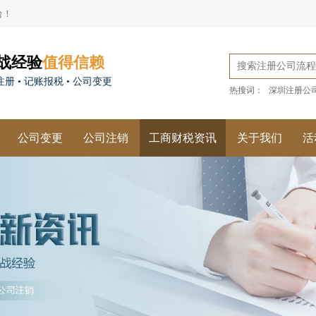
台！
战经验
值得信赖
册 • 记账报税 • 公司变更
热搜词：
深圳注册公
公司变更
公司注销
工商财税资讯
关于我们
活