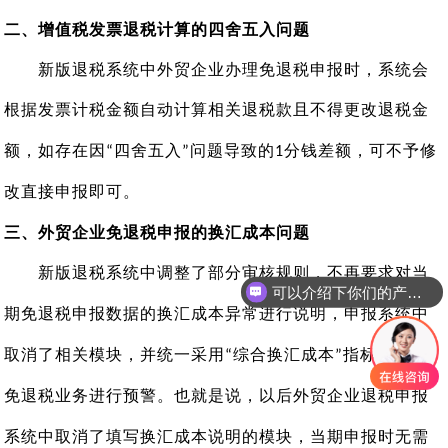
二
、增值税
发票
退税计算的四舍五入问题
新版退税系统中外贸企业办理免退税申报时，系统会
根据
发票
计税金额自动计算相关退税款且不得更改退税金
额，如存在因
四舍五入
问题导致的
分钱差额，可不予修
“
”
1
改直接申报即可。
三
、外贸企业免退税申报的换汇成本问题
新版退税系统中调整了部分审核规则，不再要求对当
可以介绍下你们的产品么
期免退税申报数据的换汇成本异常进行说明，申报系统中
取消了相关模块，并统一采用
综合换汇成本
指标对相关
“
”
免退税业务进行预警。也就是说，以后外贸企业退税申报
系统中取消了填写换汇成本说明的模块，当期申报时无需