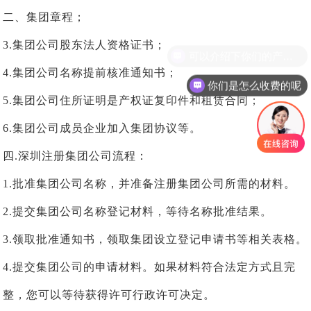
二、集团章程；
3.集团公司股东法人资格证书；
4.集团公司名称提前核准通知书；
你们是怎么收费的呢
5.集团公司住所证明是产权证复印件和租赁合同；
6.集团公司成员企业加入集团协议等。
四.深圳注册集团公司流程：
1.批准集团公司名称，并准备注册集团公司所需的材料。
2.提交集团公司名称登记材料，等待名称批准结果。
3.领取批准通知书，领取集团设立登记申请书等相关表格。
4.提交集团公司的申请材料。如果材料符合法定方式且完
整，您可以等待获得许可行政许可决定。