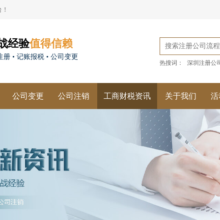
台！
战经验
值得信赖
册 • 记账报税 • 公司变更
热搜词：
深圳注册公
公司变更
公司注销
工商财税资讯
关于我们
活