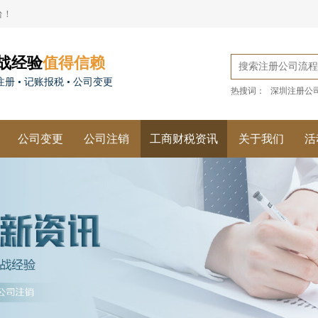
台！
战经验
值得信赖
册 • 记账报税 • 公司变更
热搜词：
深圳注册公
公司变更
公司注销
工商财税资讯
关于我们
活