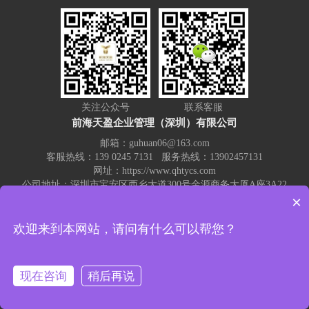
关注公众号
联系客服
前海天盈企业管理（深圳）有限公司
邮箱：guhuan06@163.com
客服热线：139 0245 7131 服务热线：13902457131
网址：https://www.qhtycs.com
公司地址：深圳市宝安区西乡大道300号金源商务大厦A座3A22
×
热门关键词：
记账报税
代理记账
注册公司
代账公司
公司注销
欢迎来到本网站，请问有什么可以帮您？
公司变更
注册公司流程和费用
营业执照变更注销
前海天盈工商财税一站式服务 - 前海天盈企业管理（深圳）有限公司
现在咨询
稍后再说
粤ICP备20000590号
技术支持：
新创翼
XML地图
|
网站地图
|
TAG标签