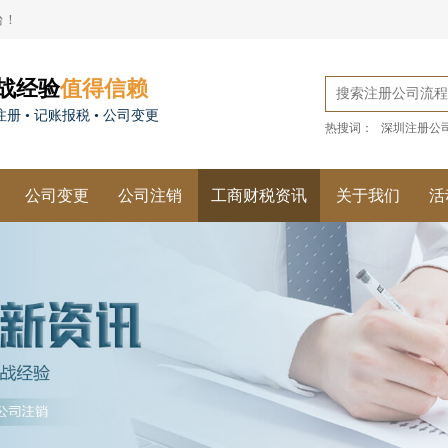
台！
战经验
值得信赖
册 • 记账报税 • 公司变更
热搜词：
深圳注册公
公司变更
公司注销
工商财税资讯
关于我们
活