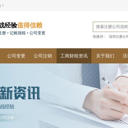
台！
战经验
值得信赖
册 • 记账报税 • 公司变更
热搜词：
深圳注册公
公司变更
公司注销
工商财税资讯
关于我们
活