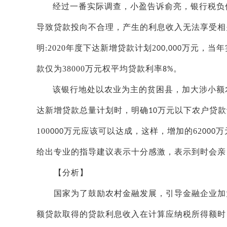
经过一番实际调查，小盈
告诉
俞亮
，银行税负
导致贷款投向不合理，产生的利息收入无法享受相
明
2020
年度下达新增贷款计划
2
万元，当年
:
00,000
款仅为
38000
万元权平均贷款利率
。
8%
该银行地处以农业为主的贫困县，加大涉小额
达新增贷款总量计划时，明确
万元以下农户贷款
10
100
万元应该可以达成，这样，增加的
62
万
000
000
给出专业的指导建议表示十分感激
，表示到时会亲
【分析】
国家为了鼓励农村金融发展，引导金融企业加大
额贷款取得的贷款利息收入在计算应纳税所得额时