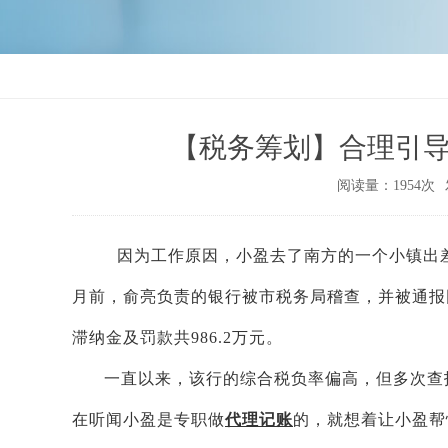
【税务筹划】合理引导
阅读量：1954次
因为工作原因，小盈去了南方的一个小镇出
月前，
俞亮
负责的银行被市税务局稽查，并被通报
滞纳金及罚款共
986.2
万元。
一直以来，该行的综合税负率偏高，但多次查
在听闻小盈是专职做
代理记账
的，就想着让小盈帮