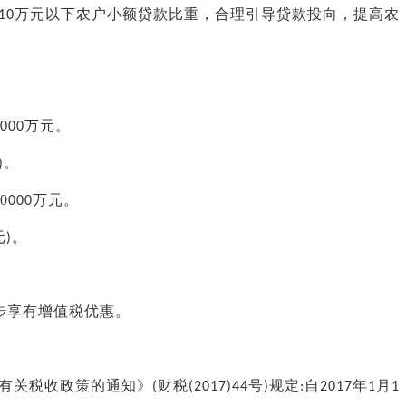
万元以下农户小额贷款比重，合理引导贷款投向，提高农
10
万元。
000
。
)
0
万元。
000
元
。
)
步享有增值税优惠。
有关税收政策的通知》
财税
号
规定
自
年
月
(
(2017)44
)
:
2017
1
1