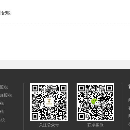
理记账
报税
账报税
税
税
退税
关注公众号
联系客服