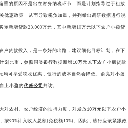
偏重的原因不是出在财务纳税环节，而是计划指导过于粗放
关优惠政策，从而导致税负加重，并列举出调研数据进行说
实际新增贷款
23
万元，其中新增
万元以下农户小额贷
,000
10
农户贷款投入，是一条好的出路，建议细化目标计划，在下
计划比重，参照同类银行数据新增
万元以下农户小额贷款
10
元均可享受税收优惠，银行的成本自然会降低。
俞亮
对
小盈
自上小盈的
代账公司
拜访
。
对农村、农户经济的扶持力度，对发放
万元以下农户小
10
，按
计入收入总额
免税额
。因此，该行应该紧跟政
90%
(
10%)