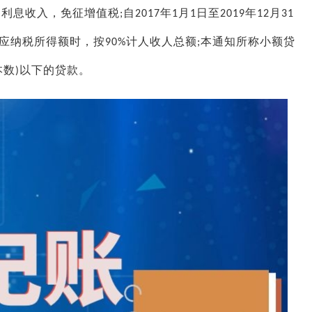
的利息收入，免征增值税
自
年
月
日至
年
月
;
2017
1
1
2019
12
31
应纳税所得额时，按
计人收人总额
本通知所称小额贷
90%
;
本数
以下的贷款。
)