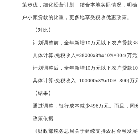
策步伐，细化经营计划，结合本地实际情况，明确
户小额贷款的比重，更多地享受税收优惠政策。
【对比】
计划调整前，全年新增
万元以下农户贷款
38
10
具体计算
免税收入
=
8
=304
万元
:
3
000x8%x10%
(
计划调整后，全年新增
万元以下农户贷款
10
10
具体计算
免税收入
=100
=800
万
:
000x8%x10%
(
【结果】
通过调整，银行成本减少
496
万元。而且，同
政策依据
《财政部税务总局关于延续支持农村金融发展