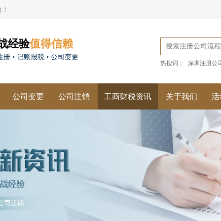
台！
战经验
值得信赖
册 • 记账报税 • 公司变更
热搜词：
深圳注册公
公司变更
公司注销
工商财税资讯
关于我们
活