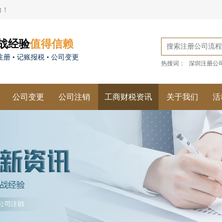
台！
战经验
值得信赖
册 • 记账报税 • 公司变更
热搜词：
深圳注册公
公司变更
公司注销
工商财税资讯
关于我们
活