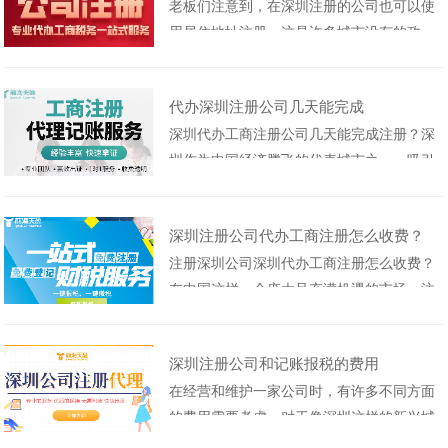
老板们注意到，在深圳注册的公司也可以使
圳当面签字。如果他们不能在场，他们可以
用居住地址注册，这是许多城市没有的政
提供个人护照的公证书，或者他们以前去过
策！北京、广州、上海、长沙、苏州等城市
中国。护照上有......
不能使用居住地址注册，但深圳可以！！！
代办深圳注册公司几天能完成
一方面，Z政府旨在鼓励来深圳发展的企业
深圳代办工商注册公司几天能完成注册？深
家，另一方面，它降低了企业主创业的门
圳作为中国经济腾飞的代表城市之一，吸引
槛。深圳是一个充满竞争力的城市，但同时
了众多企业家和创业者的目光。如果你打算
也有很多机会！然而......
在深圳开办一家公司，那么工商注册就是第
深圳注册公司代办工商注册怎么收费？
一步。工商注册是一项繁琐的过程，但如果
注册深圳公司深圳代办工商注册怎么收费？
选择代办服务，可以大大简化整个流程。那
在中国这样一个庞大且充满机遇的市场，注
么深圳代办工商注册公司需要多长时间来完
册深圳公司是一种很有吸引力的选择。作为
成呢？本文将为......
中国经济的发动机之一，深圳市为企业提供
深圳注册公司和记账报税的费用
了广阔的发展机会。然而，对于很多人来
在经营和维护一家公司时，有许多不同方面
说，注册深圳公司并不是一件容易的事情。
的费用需要考虑。对于像深圳这样的新兴城
充满了繁琐的程序和复杂的规定，选择一个
市来说，政府鼓励创业，并提供了网上办理
靠谱的深圳代办工......