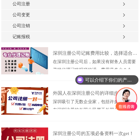
公司注册
公司变更
公司注销
记账报税
深圳注册公司记账费用比较，选择适合自己的代理记账报税服务
在深圳注册公司后，如果没有财务人员需要
寻找代理记账报税的话，费用是多少？今
可以介绍下你们的产品么
天，我们将为大家归类并介绍一下。一、小
你们是怎么收费的呢
规模纳税人代理记账报税1.无经营活动的企
外国人在深圳注册公司的详细步骤，助您轻松创业
业年度申报费用为1200元。2.年开票量不超
深圳吸引了无数企业家，包括许多外国人。
过200万的少量业务每年收费2400元。3.每年
在深圳注册的外国公司属于外国公司。处理
的业务量比较大，约为200-500万......
的条件和程序是什么？外国人在深圳注册外
资公司的条件：1、股东是外国地区的自然
深圳注册公司的五项必备资料一次get！
人。他们需要携带身份证和通行证原件到深